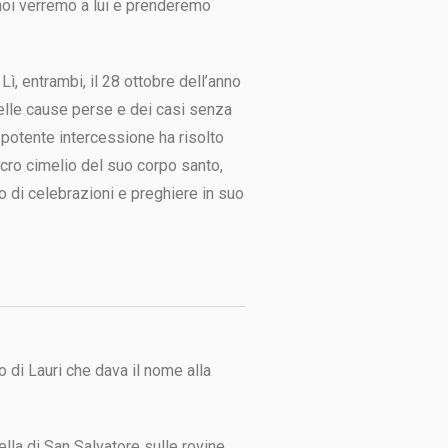
 noi verremo a lui e prenderemo
ì, entrambi, il 28 ottobre dell’anno
 delle cause perse e dei casi senza
ua potente intercessione ha risolto
acro cimelio del suo corpo santo,
o di celebrazioni e preghiere in suo
 di Lauri che dava il nome alla
ella di San Salvatore sulle rovine