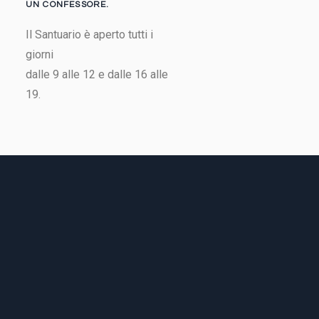
UN CONFESSORE.
Il Santuario è aperto tutti i
giorni
dalle 9 alle 12 e dalle 16 alle
19.