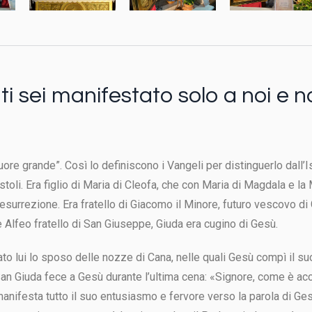
i sei manifestato solo a noi e no
ore grande”. Così lo definiscono i Vangeli per distinguerlo dall’Isc
oli. Era figlio di Maria di Cleofa, che con Maria di Magdala e la
Resurrezione. Era fratello di Giacomo il Minore, futuro vescovo d
Alfeo fratello di San Giuseppe, Giuda era cugino di Gesù.
to lui lo sposo delle nozze di Cana, nelle quali Gesù compì il su
an Giuda fece a Gesù durante l’ultima cena: «Signore, come è acc
ifesta tutto il suo entusiasmo e fervore verso la parola di Gesù