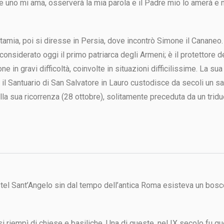
Se uno mi ama, osserverà la mia parola e il Padre mio lo amerà e
mia, poi si diresse in Persia, dove incontrò Simone il Cananeo. L
considerato oggi il primo patriarca degli Armeni; è il protettore
ne in gravi difficoltà, coinvolte in situazioni difficilissime. La s
 il Santuario di San Salvatore in Lauro custodisce da secoli un s
la sua ricorrenza (28 ottobre), solitamente preceduta da un tridu
astel Sant’Angelo sin dal tempo dell’antica Roma esisteva un bosco
si riempì di chiese e basiliche. Una di queste, nel IX secolo fu qu