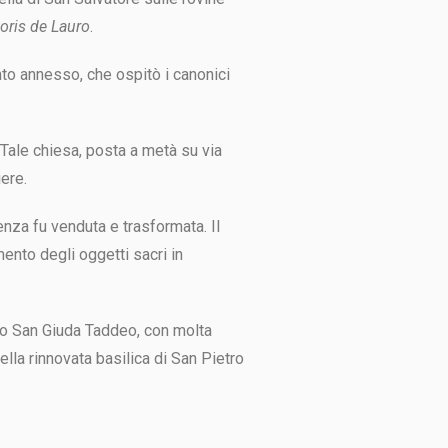
toris de Lauro
.
nto annesso, che ospitò i canonici
Tale chiesa, posta a metà su via
iere.
nza fu venduta e trasformata. Il
mento degli oggetti sacri in
rgo San Giuda Taddeo, con molta
ella rinnovata basilica di San Pietro