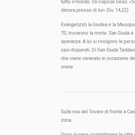
tutto il mondo. Gli rispose Gesù: «
dimora presso di lui» (Gv, 14,22).
Evangelizzò la Giudea e la Mesopota
70, trovarono la morte. San Giuda è 
speranza. A lui si rivolgono le perso
casi disperati. Di San Giuda Taddeo
che viene venerato in occasione del
onore.
Sulla riva del Tevere di fronte a C
zona.
Dopo la pace costantiniana la città 